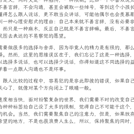
与定义，同时又是一种陷阱，一种限制。比如一个不喜欢说
不善言辞，不会沟通，甚至会被取一些绰号，等到这个小孩
懂得怎么跟人说话，更不敢当众讲话，可能他偶尔也会羡慕
到一种心理安慰式的理由：自己本来就不善言辞，没有必要
，而只是一种麻木，反正自己就是不善言辞嘛。最后，不善
试图去表达的不易察觉的愿望。
需要做很多的选择与舍弃，因为毕竟人的精力是有限的，那
择。然而，这里的思维误区在于，我们忘记了这是一种选择
以选择多说话，也可以选择少说话，你得知道这不同选择的
学着一点跟人沟通也不是坏事。
，跟人比较的过程中，容易犯的是非此即彼的错误，如果自
关心了，就像对某个方向闭上了眼睛一般。
速度相当快，面对纷繁复杂的世界，我们需要不时的改变自
为种种标签给自己设了太多的限制，觉得自己不可能干这个
的机会。当然，我们需要聚焦自己的注意力，但是，如果放
希望的地方，不是也很浪费人生么，所以，保持聚焦的同时