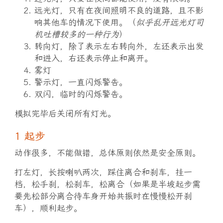
远光灯，只有在夜间照明不良的道路，且不影
响其他车的情况下使用。（
似乎乱开远光灯司
机吐槽较多的一种行为
）
转向灯，除了表示左右转向外，左还表示出发
和进入，右还表示停止和离开。
雾灯
警示灯，一直闪烁警告。
双闪，临时的闪烁警告。
模拟完毕后关闭所有灯光。
1 起步
动作很多，不能做错，总体原则依然是安全原则。
打左灯，长按喇叭两次，踩住离合和刹车，挂一
档，松手刹，松刹车，松离合（如果是半坡起步需
要先松部分离合待车身开始共振时在慢慢松开刹
车），顺利起步。