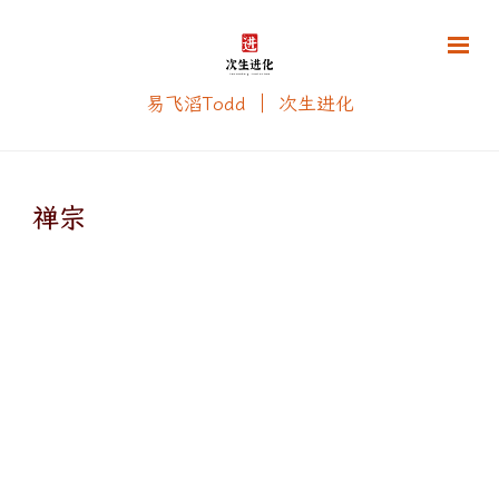
易飞滔Todd ｜ 次生进化
禅宗