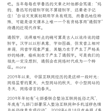
吧。当年每每在学鲁迅的文章之时他都会骂道：“妈
的，鲁迅写的错别字就不算错别字，还要老子记
住！”白话文发展初期用字未有规范，而鲁迅地位特
殊，可能是语文课本上唯一一个有资格享用“通假字”
待遇的近现代作家。
通假字，说得难听点的确可算是古人以讹传讹的错
别字。汉字以以形表意，字如图画，但发音上相对
单调，同音字现象严重，其魅力在于产生了严格美
妙的格律，痼疾则在于产生了通假字。可是我们的
祖先一定没想到，通假会在网络时代成为一个特
征。more
2009年以来，中国互联网经历的是这样一段时光：
网络监管的夏天，大型网站的秋天，中小型网站的
冬天，网络语言的春天。
2009年年初有“七部委联合整治互联网低俗之风”，
年底有“九部门部署深入整治互联网和手机淫秽色情
及低俗信息专项行动”。2009年6月18日在央视《焦