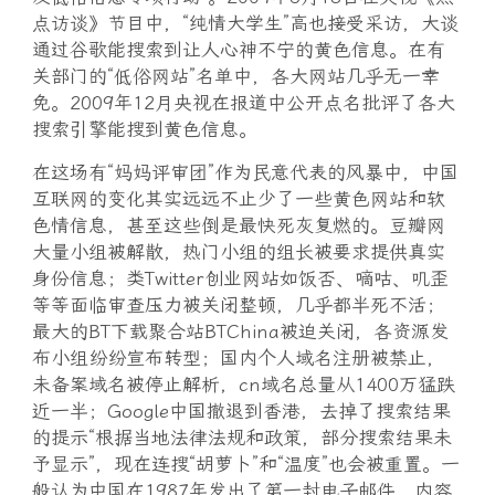
点访谈》节目中，“纯情大学生”高也接受采访，大谈
通过谷歌能搜索到让人心神不宁的黄色信息。在有
关部门的“低俗网站”名单中，各大网站几乎无一幸
免。2009年12月央视在报道中公开点名批评了各大
搜索引擎能搜到黄色信息。
在这场有“妈妈评审团”作为民意代表的风暴中，中国
互联网的变化其实远远不止少了一些黄色网站和软
色情信息，甚至这些倒是最快死灰复燃的。豆瓣网
大量小组被解散，热门小组的组长被要求提供真实
身份信息；类Twitter创业网站如饭否、嘀咕、叽歪
等等面临审查压力被关闭整顿，几乎都半死不活；
最大的BT下载聚合站BTChina被迫关闭，各资源发
布小组纷纷宣布转型；国内个人域名注册被禁止，
未备案域名被停止解析，cn域名总量从1400万猛跌
近一半；Google中国撤退到香港，去掉了搜索结果
的提示“根据当地法律法规和政策，部分搜索结果未
予显示”，现在连搜“胡萝卜”和“温度”也会被重置。一
般认为中国在1987年发出了第一封电子邮件，内容