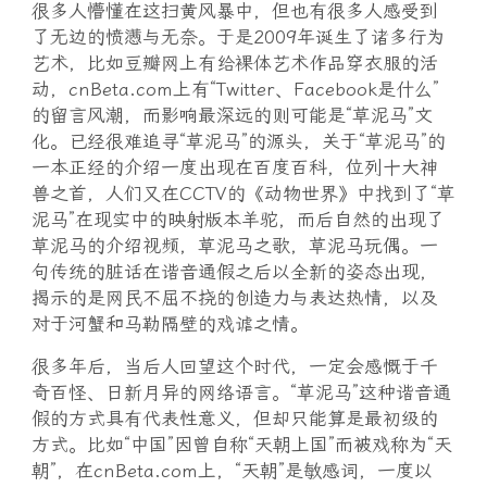
很多人懵懂在这扫黄风暴中，但也有很多人感受到
了无边的愤懑与无奈。于是2009年诞生了诸多行为
艺术，比如豆瓣网上有给裸体艺术作品穿衣服的活
动，cnBeta.com上有“Twitter、Facebook是什么”
的留言风潮，而影响最深远的则可能是“草泥马”文
化。已经很难追寻“草泥马”的源头，关于“草泥马”的
一本正经的介绍一度出现在百度百科，位列十大神
兽之首，人们又在CCTV的《动物世界》中找到了“草
泥马”在现实中的映射版本羊驼，而后自然的出现了
草泥马的介绍视频，草泥马之歌，草泥马玩偶。一
句传统的脏话在谐音通假之后以全新的姿态出现，
揭示的是网民不屈不挠的创造力与表达热情，以及
对于河蟹和马勒隔壁的戏谑之情。
很多年后，当后人回望这个时代，一定会感慨于千
奇百怪、日新月异的网络语言。“草泥马”这种谐音通
假的方式具有代表性意义，但却只能算是最初级的
方式。比如“中国”因曾自称“天朝上国”而被戏称为“天
朝”，在cnBeta.com上，“天朝”是敏感词，一度以