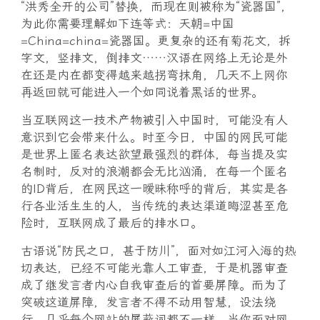
“洪秀全开的公司”替换，而现在则被称为“瓷器国”，
为此你需要理解如下连等式：天朝=中国
=China=china=瓷器国。更复杂的还有菊花文，拆
字文，竖排文，倒排文……汉语在网络上无论是外
在还是内在都变得越来越拐弯抹角，几天不上网你
再返回就可能进入一个如同说着黑话的世界。
当互联网这一技术产物被引入中国时，可能没有人
意识到它会带来什么。时至今日，中国的网民可能
是世界上匿名表达欲望最强烈的群体，每当提及实
名制时，反对的浪潮都会无比汹涌，在每一个匿名
的ID背后，在网民这一暧昧称呼的背后，其实是各
行各业活生生的人，当传统的表达渠道晦涩甚至危
险时，互联网成了最后的排水口。
古语说“防民之口，甚于防川”，面对如江河入海的热
切表达，已经不可能光靠人工审查，于是机器审查
成了继发言者内心自我审查后的首要屏障。而为了
突破这道屏障，发言者不得不动用智慧，设法绕
行。几乎每个网站的屏蔽词都不一样，当你面对网