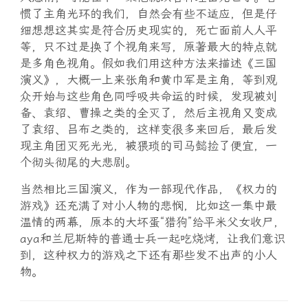
惯了主角光环的我们，自然会有些不适应，但是仔
细想想这其实是符合历史现实的，死亡面前人人平
等，只不过是换了个视角来写，原著最大的特点就
是多角色视角。假如我们用这种方法来描述《三国
演义》，大概一上来张角和黄巾军是主角，等到观
众开始与这些角色同呼吸共命运的时候，发现被刘
备、袁绍、曹操之类的全灭了，然后主视角又变成
了袁绍、吕布之类的，这样变很多来回后，最后发
现主角团灭死光光，被猥琐的司马懿捡了便宜，一
个彻头彻尾的大悲剧。
当然相比三国演义，作为一部现代作品，《权力的
游戏》还充满了对小人物的悲悯，比如这一集中最
温情的两幕，原本的大坏蛋“猎狗”给平米父女收尸，
aya和兰尼斯特的普通士兵一起吃烧烤，让我们意识
到，这种权力的游戏之下还有那些发不出声的小人
物。