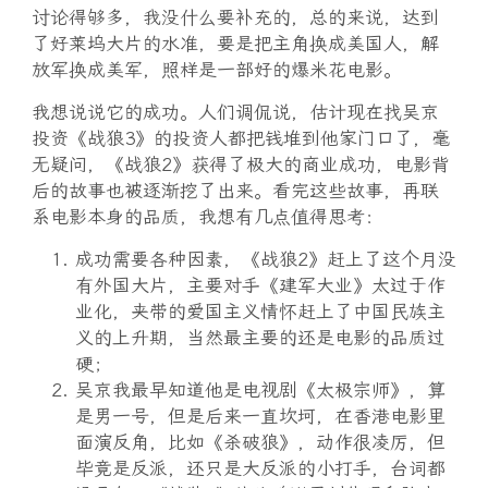
讨论得够多，我没什么要补充的，总的来说，达到
了好莱坞大片的水准，要是把主角换成美国人，解
放军换成美军，照样是一部好的爆米花电影。
我想说说它的成功。人们调侃说，估计现在找吴京
投资《战狼3》的投资人都把钱堆到他家门口了，毫
无疑问，《战狼2》获得了极大的商业成功，电影背
后的故事也被逐渐挖了出来。看完这些故事，再联
系电影本身的品质，我想有几点值得思考：
成功需要各种因素，《战狼2》赶上了这个月没
有外国大片，主要对手《建军大业》太过于作
业化，夹带的爱国主义情怀赶上了中国民族主
义的上升期，当然最主要的还是电影的品质过
硬；
吴京我最早知道他是电视剧《太极宗师》，算
是男一号，但是后来一直坎坷，在香港电影里
面演反角，比如《杀破狼》，动作很凌厉，但
毕竟是反派，还只是大反派的小打手，台词都